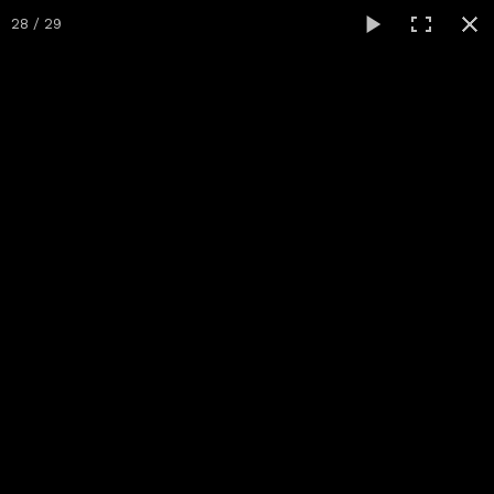
28 / 29
Chariots mobiles
Accueil
galerie
Photos
▼
Société
Contact