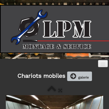
Chariots mobiles
Accueil
galerie
Photos
▼
Société
Contact