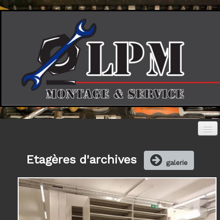
Accueil
Etagères d'archives
galerie
Photos
▼
Société
Contact