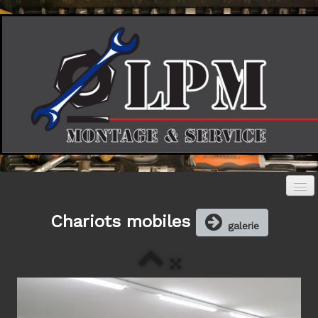
Chariots mobiles
Accueil
galerie
Photos
▼
Société
Contact