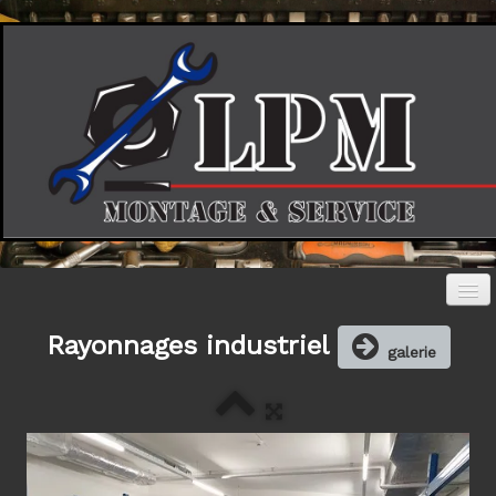
Rayonnages industriel
Accueil
galerie
Photos
▼
Société
Contact