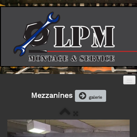
Mezzanines
Accueil
galerie
Photos
▼
Société
Contact