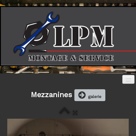
Mezzanines
Accueil
galerie
Photos
▼
Société
Contact